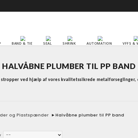
P
BAND & TIE
SEAL
SHRINK
AUTOMATION
VFFS & 
HALVÅBNE PLUMBER TIL PP BAND
e stropper ved hjælp af vores kvalitetssikrede metalforseglinger, 
nder og Plastspænder
►
Halvåbne plumber til PP band
y