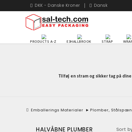
DKK - Danske Kroner
Dansk
PRODUCTS A-Z
E3HALLBROOK
STRAP
WRA
Tilføj en stram og sikker tag på din
Emballerings Materialer
►
Plomber, Stålspæ
HALVÅBNE PLUMBER
Sort b