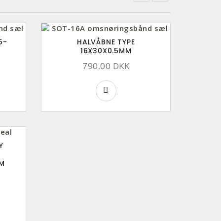
5-
HALVÅBNE TYPE
16X30X0.5MM
790.00 DKK
Y
MM