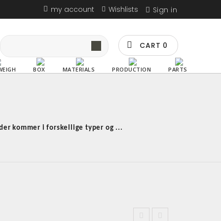
my account
Wishlists
Sign in
CART
0
WEIGH
BOX
MATERIALS
PRODUCTION
PARTS
der kommer i forskellige typer og ...