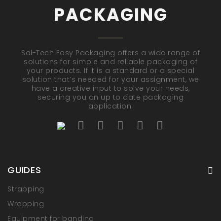
PACKAGING
Sal-Tech Easy Packaging offers a wide range of
solutions for simple and reliable packaging of
your products. If it is a standard or a special
solution that’s needed for your assignment, we
have a creative input to solve your needs,
securing you an up to date packaging
application.
GUIDES
Strapping
Wrapping
Equipment for banding