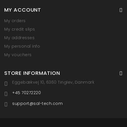
MY ACCOUNT
My orders
My credit slips
My addresses
My personal info
My vouchers
STORE INFORMATION
Eggebækvej 10, 6360 Tinglev, Danmark
+45 70272220
support@sal-tech.com