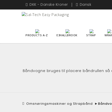
DKK - Danske Kroner
Dansk
PRODUCTS A-Z
E3HALLBROOK
STRAP
WRA
Båndvogne bruges til placere båndrullen så 
Omsnøringsmaskiner og Strapbånd
►
Båndvo