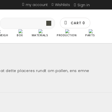
my account
Wishlists
Sign in
CART
0
WEIGH
BOX
MATERIALS
PRODUCTION
PARTS
 at dette placeres rundt om pallen, ens emne