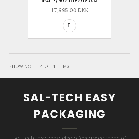
1PALLE/60RULLER/180KM
17,995.00 DKK
SHOWING 1 - 4 OF 4 ITEMS
SAL-TECH EASY
PACKAGING
Sal-Tech Easy Packaging offers a wide range of