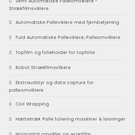
Semi Automatiske Palleomviklere -
Strækfilmsviklere
Automatiske Palleviklere med fjernbetjening
Fuld Automatiske Palleviklere, Palleomviklere
Topfilm og folieholder for topfolie
Robot Strækfilmsvilkere
Ekstraudstyr og data capture for
palleomviklere
Coil Wrapping
Hættetræk Palle foliering maskiner & løsninger
Horisontal omvikler og wrapfilm