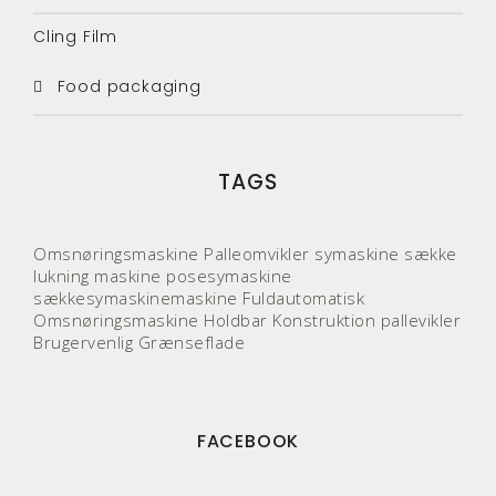
Cling Film
Food packaging
TAGS
Omsnøringsmaskine
Palleomvikler
symaskine
sække
lukning maskine
posesymaskine
sækkesymaskinemaskine
Fuldautomatisk
Omsnøringsmaskine
Holdbar Konstruktion
pallevikler
Brugervenlig Grænseflade
FACEBOOK