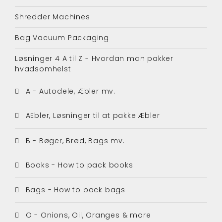
Shredder Machines
Bag Vacuum Packaging
Løsninger 4 A til Z - Hvordan man pakker
hvadsomhelst
A - Autodele, Æbler mv.
AEbler, Løsninger til at pakke Æbler
B - Bøger, Brød, Bags mv.
Books - How to pack books
Bags - How to pack bags
O - Onions, Oil, Oranges & more