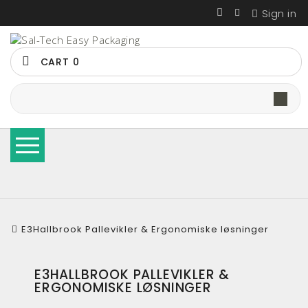
Sign in
CART
0
E3Hallbrook Ergonomic Packaging stations
E3Hallbrook Ergonomical Packaging Tables & Solutions
E3Hallbrook Special Project Based Pallet Wrappers
Hand Tools, Manual, Pneumatic, Battery, Strap Wagons
Semi Automatic Strapping Machines & Strap Materials
Automatic Strapping Machines bottom or side seal
Strapping Machines with Arch for 9-12-15,5 mm PP Strap
STEP ZD-08 Table Type Mini Automatic Strapping Machine
High speed transit 5-6 or 9mm PP straping machines
Trade Groups - The BEST STRAP machines suited for each Trade
E3 Wrap 2100 Series Special Applications and Options
STEP Automatic Pallet Wrappers with Remote Start
Shrink Packaging Machines Fully Automatic
Hallbrookcomponents.com - Sal-Tech Spare Parts Website
STEP M-Series Banders Tape, Label, Stretch, and Automated Stacker Machines
E3Hallbrook Pallevikler & Ergonomiske løsninger
E3HALLBROOK PALLEVIKLER &
ERGONOMISKE LØSNINGER