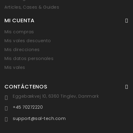
Articles, Cases & Guides
MI CUENTA
Mis compras
Mis vales descuento
Mis direcciones
Mis datos personales
Mis vales
CONTÁCTENOS
Eggebækvej 10, 6360 Tinglev, Danmark
+45 70272220
support@sal-tech.com