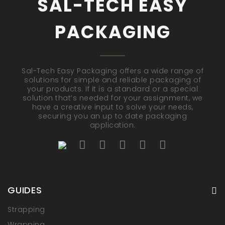
SAL-TECH EASY
PACKAGING
Sal-Tech Easy Packaging offers a wide range of
solutions for simple and reliable packaging of
your products. If it is a standard or a special
solution that’s needed for your assignment, we
have a creative input to solve your needs,
securing you an up to date packaging
application.
GUIDES
Strapping
Wrapping