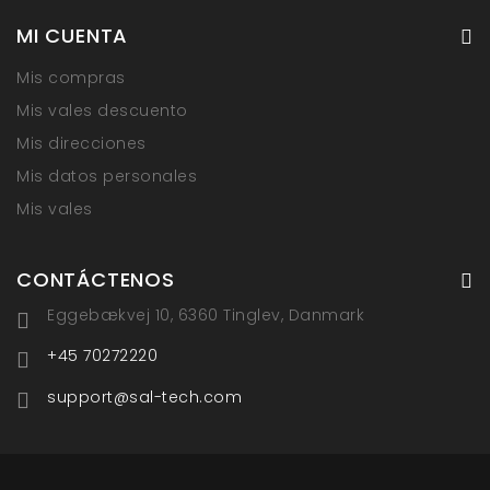
MI CUENTA
Mis compras
Mis vales descuento
Mis direcciones
Mis datos personales
Mis vales
CONTÁCTENOS
Eggebækvej 10, 6360 Tinglev, Danmark
+45 70272220
support@sal-tech.com