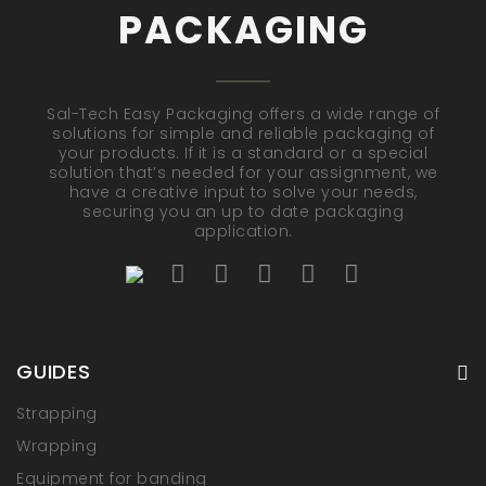
PACKAGING
Sal-Tech Easy Packaging offers a wide range of
solutions for simple and reliable packaging of
your products. If it is a standard or a special
solution that’s needed for your assignment, we
have a creative input to solve your needs,
securing you an up to date packaging
application.
GUIDES
Strapping
Wrapping
Equipment for banding