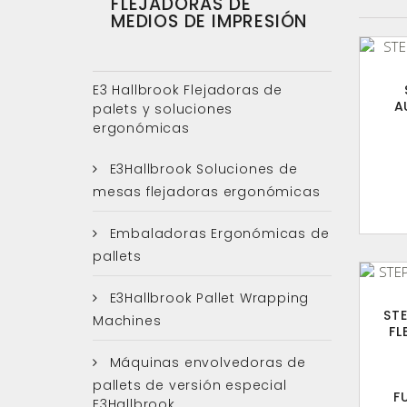
FLEJADORAS DE
MEDIOS DE IMPRESIÓN
E3 Hallbrook Flejadoras de
A
palets y soluciones
ergonómicas
E3Hallbrook Soluciones de
mesas flejadoras ergonómicas
Embaladoras Ergonómicas de
pallets
E3Hallbrook Pallet Wrapping
ST
Machines
FL
Máquinas envolvedoras de
pallets de versión especial
F
E3Hallbrook