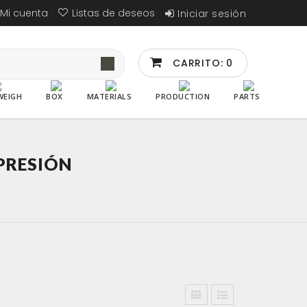
Mi cuenta
Listas de deseos
Iniciar sesión
CARRITO:
0
WEIGH
BOX
MATERIALS
PRODUCTION
PARTS
PRESIÓN