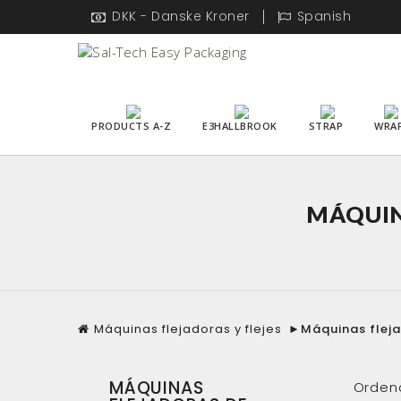
DKK - Danske Kroner
Spanish
PRODUCTS A-Z
E3HALLBROOK
STRAP
WRA
MÁQUIN
Máquinas flejadoras y flejes
►
Máquinas flej
MÁQUINAS
Orden