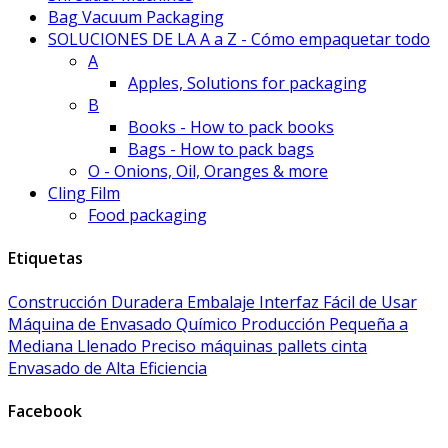
Bag Vacuum Packaging
SOLUCIONES DE LA A a Z - Cómo empaquetar todo
A
Apples, Solutions for packaging
B
Books - How to pack books
Bags - How to pack bags
O - Onions, Oil, Oranges & more
Cling Film
Food packaging
Etiquetas
Construcción Duradera
Embalaje
Interfaz Fácil de Usar
Máquina de Envasado Químico
Producción Pequeña a
Mediana
Llenado Preciso
máquinas
pallets
cinta
Envasado de Alta Eficiencia
Facebook