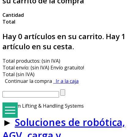
su carrito de la compra
Cantidad
Total
Hay
0
artículos en su carrito.
Hay 1
artículo en su cesta.
Total productos: (sin IVA)
Total envío: (sin IVA)
Envío gratuito!
Total (sin IVA)
Continuar la compra
Ir a la caja
Vacuum Lifting & Handling Systems
►
Soluciones de robótica,
E3Hallbrook Ergonomical Packaging Tables & Solutions
Hand Tools, Manual, Pneumatic, Battery, Strap Wagons
Semi Automatic Strapping Machines & Strap Materials
Strapping Machines with Arch for 9-12-15,5 mm PP Strap
STEP ZD-08 Table Type Mini Automatic Strapping Machine
Trade Groups - The BEST STRAP machines suited for each Trade
E3 Wrap 2100 Series Special Applications and Options
STEP M-Series Banders Tape, Label, Stretch, and Automated Stacker Machines
Hallbrookcomponents.com - Sal-Tech Spare Parts Website
AGV, carga y