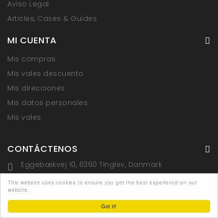
Aviso Legal
Articles, Cases & Guides
MI CUENTA
Mis compras
Mis vales descuento
Mis direcciones
Mis datos personales
Mis vales
CONTÁCTENOS
Eggebækvej 10, 6360 Tinglev, Danmark
+45 70272220
This website uses cookies to ensure you get the best experience on our
website.
support@sal-tech.com
Got it!