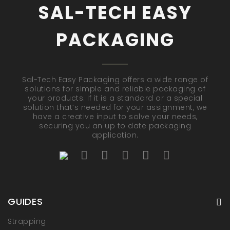
SAL-TECH EASY
PACKAGING
Sal-Tech Easy Packaging offers a wide range of
solutions for simple and reliable packaging of
your products. If it is a standard or a special
solution that’s needed for your assignment, we
have a creative input to solve your needs,
securing you an up to date packaging
application.
GUIDES
Strapping