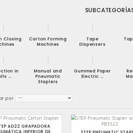
SUBCATEGORÍA
n Closing
Carton Forming
Tape
Tap
chines
Machines
Dispensers
ction in
Manual and
Gummed Paper
Re
lls ...
Pneumatic
Electric ...
Ma
Staplers
ar por
TEP AD22 GRAPADORA
EUMÁTICA INFERIOR DE
STEP PNEUMATIC STAP