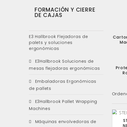
FORMACIÓN Y CIERRE
DE CAJAS
E3 Hallbrook Flejadoras de
Carto
Ma
palets y soluciones
ergonómicas
E3Hallbrook Soluciones de
Prote
mesas flejadoras ergonómicas
Ro
Embaladoras Ergonómicas
de pallets
Orden
E3Hallbrook Pallet Wrapping
Machines
S
Máquinas envolvedoras de
N