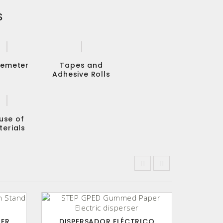
S
emeter
Tapes and
Adhesive Rolls
use of
terials
LER
DISPERSADOR ELÉCTRICO