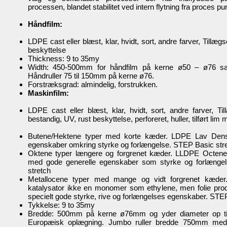
processen, blandet stabilitet ved intern flytning fra proces punk
Håndfilm:
LDPE cast eller blæst, klar, hvidt, sort, andre farver, Tillæ
beskyttelse
Thickness: 9 to 35my
Width: 450-500mm for håndfilm på kerne ø50 – ø76 sa
Håndruller 75 til 150mm på kerne ø76.
Forstræksgrad: almindelig, forstrukken.
Maskinfilm:
LDPE cast eller blæst, klar, hvidt, sort, andre farver, T
bestandig, UV, rust beskyttelse, perforeret, huller, tilført lim 
Butene/Hektene typer med korte kæder. LDPE Lav Dens
egenskaber omkring styrke og forlængelse. STEP Basic str
Oktene typer længere og forgrenet kæder. LLDPE Octene 
med gode generelle egenskaber som styrke og forlæng
stretch
Metallocene typer med mange og vidt forgrenet kæder
katalysator ikke en monomer som ethylene, men folie pro
specielt gode styrke, rive og forlængelses egenskaber. STEP
Tykkelse: 9 to 35my
Bredde: 500mm på kerne ø76mm og yder diameter op ti
Europæisk oplægning. Jumbo ruller bredde 750mm med 