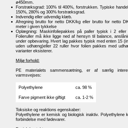
ø450mm.
Forstræksgrad: 100% til 400%, forstrukken. Typiske hande
150%, 280% og 300% forstræksgrad.
Indvendig eller udvendig klæb.
Afregning brutto for netto DKK/kg eller brutto for netto D
meter i given tykkelse
Oplægning: Maskinfoliepakkes på paller typisk i 2 eller
Folieruller må ikke ligge ned af hensyn til balance, anslån
under opbevaring. Hvert lag pakkes typisk med enten 15 (in
uden udhæng)eller 22 ruller hvor folien pakkes med udh
varianter eksisterer.
Miljø forhold:
PE materialets sammensætning, er af særlig inter
varmsvejses:
Polyethylene
ca. 98 %
Farve pigment ikke giftigt
ca. 1-2 %
Toksiske og reaktions egenskaber:
Polyethylene er kemisk og biologisk inaktiv. Polyethylene k
forbindelse med fødevarer.