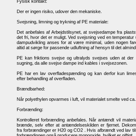
Fysisk kontakt:
Der er ingen risiko, udover den mekaniske.
Svejsning, limning og trykning af PE materiale:
Det anbefales af Arbejdstilsynet, at svejsedampe fra plastsv
det fri, hvor det er muligt. Ved svejsning ved en temperatu
dampudvikling anses for at være minimal, uden nogen far
altid at sørge for passende udluftning af hensyn til det almin
PE kan friktions svejse og ultralyds svejses uden at der 
sugning, da alle svejse dampe ind kables i svejsezonen.
PE har en lav overfladespænding og kan derfor kun lime
efter behandling af overfladen.
Brændbarhed:
Når polyethylen opvarmes i luft, vil materialet smelte ved ca
Forbrænding:
Kontrolleret forbrænding anbefales. Når antændt vil materi
brænde, selv efter at antændelseskilden er fjernet. Dekom
fra forbrændinger er H20 og CO2 . Hvis afbrændt ved lav tils
forbrændingen også producere monooxide, hvilket er giftigt.