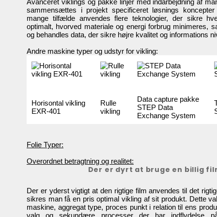
Avanceret viklings og pakke linjer med indarbejdning af m
sammensættes i projekt specificeret løsnings koncepter 
mange tilfælde anvendes flere teknologier, der sikre hv
optimalt, hvorved materiale og energi forbrug minimeres, 
og behandles data, der sikre højre kvalitet og informations n
Andre maskine typer og udstyr for vikling:
Data capture pakke
Horisontal vikling
Rulle
T
STEP Data
EXR-401
vikling
Exchange System
Folie Typer:
Overordnet betragtning og realitet:
Der er dyrt at bruge en billig fi
Der er yderst vigtigt at den rigtige film anvendes til det rigt
sikres man få en pris optimal vikling af sit produkt. Dette val
maskine, aggregat type, proces punkt i relation til ens produ
valg og sekundære processer der har indflydelse på