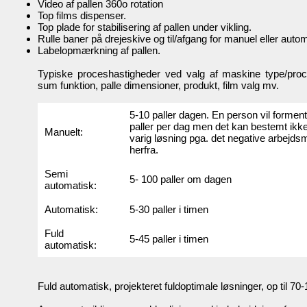
Video af pallen 360o rotation
Top films dispenser.
Top plade for stabilisering af pallen under vikling.
Rulle baner på drejeskive og til/afgang for manuel eller automa
Labelopmærkning af pallen.
Typiske proceshastigheder ved valg af maskine type/pro
sum funktion, palle dimensioner, produkt, film valg mv.
5-10 paller dagen. En person vil formentl
paller per dag men det kan bestemt ikk
Manuelt:
varig løsning pga. det negative arbejds
herfra.
Semi
5- 100 paller om dagen
automatisk:
Automatisk:
5-30 paller i timen
Fuld
5-45 paller i timen
automatisk:
Fuld automatisk, projekteret fuldoptimale løsninger, op til 70-