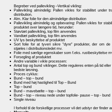
Begreber ved pallevikling –Vertikal vikling:
Pallevikling almindelig: Pallen vikles for stabilitet under t
distribution.
Alm. Klar folie for den almindelige distribution
Pallevikling almindelig og opbevaring: Pallen vikles for stabil
produktet over længere tid, herunder:
Støvtæt pallevikling, top film anvendes
Vandtæt pallevikling, top film anvendes
UV lys beskyttelse af produktet
Sort folie for at tyveri sikre ”dyre” produkter, der om de
stjæles i distributionsledet mv.
Folie med særlige egenskaber som f.eks. rustbeskyttelse m
Forsegling af produktet
Andre variable i vikle processen:
Antal top og bund viklinger. Dette reguleres enten på tid eller
bedste løsning.
Proces cyklus:
Bund – top – bund
Bund med høj hastighed til Top – Bund
Top – bund
Bund – mavebælte – top – bund
Bund – top – niveau nede under topfolie- pause – top - bund
Single niveau
I forhold til de forskellige processer vil det udstyr der finder