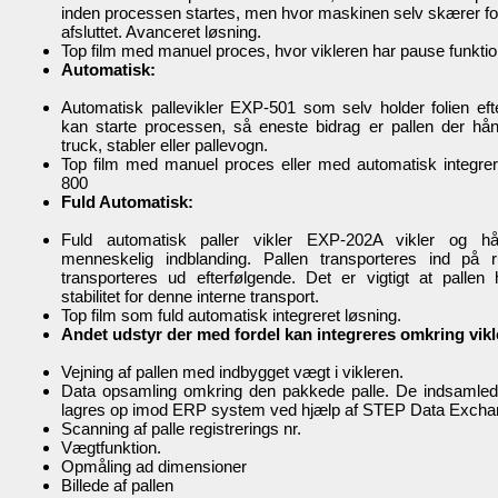
inden processen startes, men hvor maskinen selv skærer fo
afsluttet. Avanceret løsning.
Top film med manuel proces, hvor vikleren har pause funkti
Automatisk:
Automatisk pallevikler EXP-501 som selv holder folien eft
kan starte processen, så eneste bidrag er pallen der h
truck, stabler eller pallevogn.
Top film med manuel proces eller med automatisk integr
800
Fuld Automatisk:
Fuld automatisk paller vikler EXP-202A vikler og hå
menneskelig indblanding. Pallen transporteres ind på r
transporteres ud efterfølgende. Det er vigtigt at palle
stabilitet for denne interne transport.
Top film som fuld automatisk integreret løsning.
Andet udstyr der med fordel kan integreres omkring vik
Vejning af pallen med indbygget vægt i vikleren.
Data opsamling omkring den pakkede palle. De indsamled
lagres op imod ERP system ved hjælp af STEP Data Exch
Scanning af palle registrerings nr.
Vægtfunktion.
Opmåling ad dimensioner
Billede af pallen