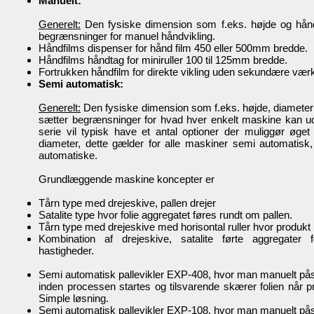
Manuelt:
Generelt:
Den fysiske dimension som f.eks. højde og hån
begrænsninger for manuel håndvikling.
Håndfilms dispenser for hånd film 450 eller 500mm bredde.
Håndfilms håndtag for miniruller 100 til 125mm bredde.
Fortrukken håndfilm for direkte vikling uden sekundære værk
Semi automatisk:
Generelt:
Den fysiske dimension som f.eks. højde, diamete
sætter begrænsninger for hvad hver enkelt maskine kan u
serie vil typisk have et antal optioner der muliggør øge
diameter, dette gælder for alle maskiner semi automatisk,
automatiske.
Grundlæggende maskine koncepter er
Tårn type med drejeskive, pallen drejer
Satalite type hvor folie aggregatet føres rundt om pallen.
Tårn type med drejeskive med horisontal ruller hvor produkt r
Kombination af drejeskive, satalite førte aggregater
hastigheder.
Semi automatisk pallevikler EXP-408, hvor man manuelt påsæ
inden processen startes og tilsvarende skærer folien når pr
Simple løsning.
Semi automatisk pallevikler EXP-108, hvor man manuelt påsæ