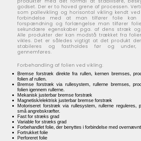
produkter med det formål at stabilisere, beskyt
godset. Der er to hoved grene af processen. Verti
som pallevikling og horisontal vikling kendt v
forbindelse med at man tilfører folie ka
forspændning og forlængelse man tilfører folien,
sekundære egenskaber pga. af dens stræk og 
Alle produkter der kan modstå trækket fra folien
vikles. Det er således vigtigt at det produkt der
stabileres og fastholdes før og under,
gennemføres.
Forbehandling af folien ved vikling:
Bremse forstræk direkte fra rullen, kernen bremses, prod
folien af rullen.
Bremse forstræk via rullesystem, rullerne bremses, prod
folien igennem rullerne.
Mekanisk justerbar bremse forstræk
Magnetisk/elektrisk justerbar bremse forstræk
Motoriseret forstræk via rullesystem, rullerne reguleres,
små angrebskræfter.
Fast for stræks grad
Variable for stræks grad
Forbehandlet folie, der benyttes i forbindelse med overnævn
Fortrukket folie
Perforeret folie