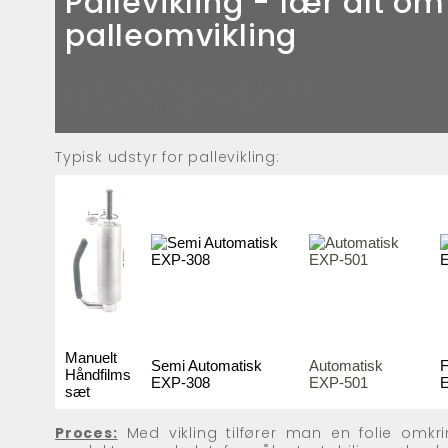
Pallevikling - lær alt om
palleomvikling
Hvordan du får det bedste ud af vikling.
Hvad det kan og ikke kan
Typisk udstyr for pallevikling:
Manuelt
Semi Automatisk
Automatisk
F
Håndfilms
EXP-308
EXP-501
sæt
Proces:
Med vikling tilfører man en folie omkrin