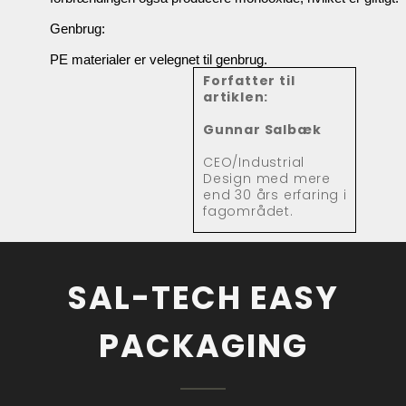
Genbrug:
PE materialer er velegnet til genbrug.
Forfatter til
artiklen:
Gunnar Salbæk
CEO/Industrial
Design med mere
end 30 års erfaring i
fagområdet.
SAL-TECH EASY
PACKAGING