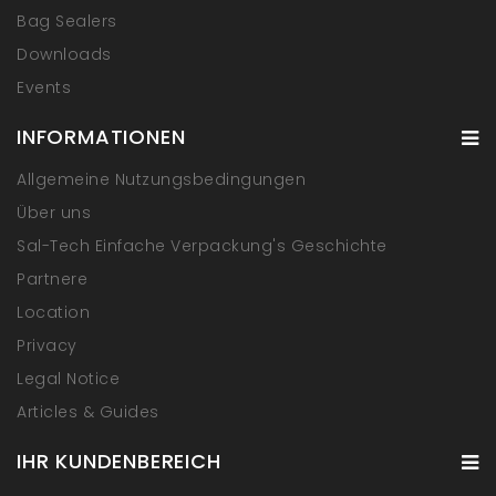
Bag Sealers
Downloads
Events
INFORMATIONEN
Allgemeine Nutzungsbedingungen
Über uns
Sal-Tech Einfache Verpackung's Geschichte
Partnere
Location
Privacy
Legal Notice
Articles & Guides
IHR KUNDENBEREICH