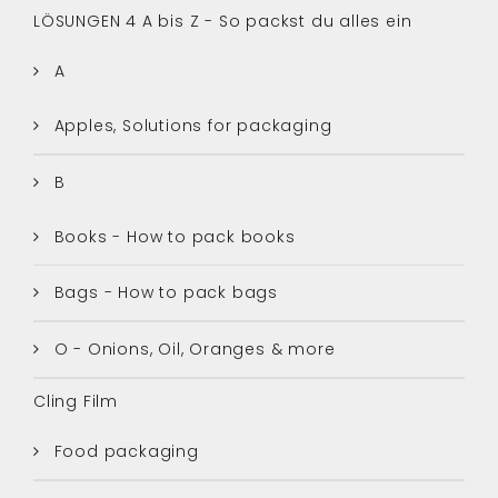
LÖSUNGEN 4 A bis Z - So packst du alles ein
A
Apples, Solutions for packaging
B
Books - How to pack books
Bags - How to pack bags
O - Onions, Oil, Oranges & more
Cling Film
Food packaging