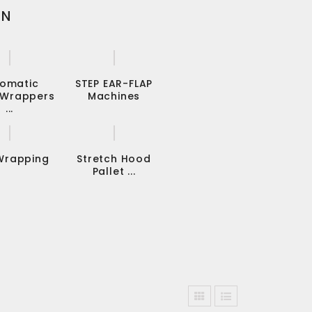
EN
omatic
STEP EAR-FLAP
t Wrappers
Machines
...
 Wrapping
Stretch Hood
Pallet ...