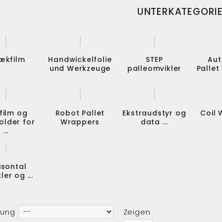
UNTERKATEGORI
ækfilm
Handwickelfolie
STEP
Aut
und Werkzeuge
palleomvikler
Palle
film og
Robot Pallet
Ekstraudstyr og
Coil
older for
Wrappers
data ...
...
isontal
ler og ...
rung
Zeigen