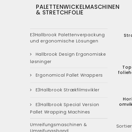
PALETTENWICKELMASCHINEN
& STRETCHFOLIE
E3Hallbrook Palettenverpackung
Str
und ergonomische Lösungen
Hallbrook Design Ergonomiske
løsninger
Top
folieh
Ergonomical Pallet Wrappers
E3Hallbrook Strækfilmsvikler
Hor
omvik
E3Hallbrook Special Version
Pallet Wrapping Machines
Umreifungsmaschinen &
Sortie
Umreifungsband