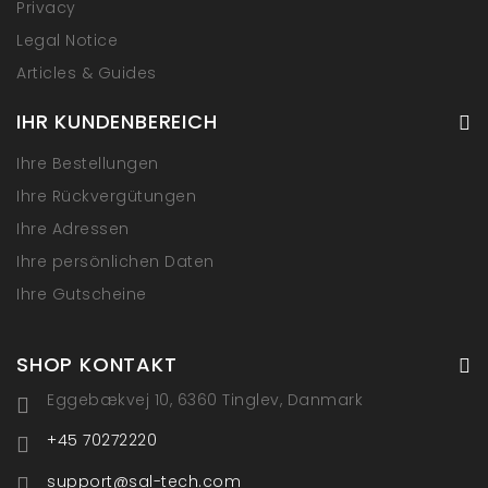
Privacy
Legal Notice
Articles & Guides
IHR KUNDENBEREICH
Ihre Bestellungen
Ihre Rückvergütungen
Ihre Adressen
Ihre persönlichen Daten
Ihre Gutscheine
SHOP KONTAKT
Eggebækvej 10, 6360 Tinglev, Danmark
+45 70272220
support@sal-tech.com