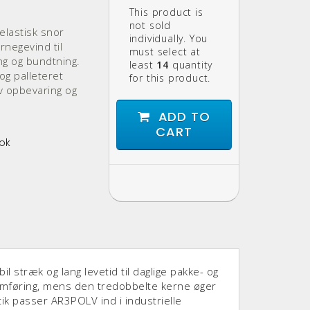
This product is
not sold
elastisk snor
individually. You
negevind til
must select at
ing og bundtning.
least
14
quantity
og palleteret
for this product.
iv opbevaring og
ADD TO
CART
ok
 stræk og lang levetid til daglige pakke- og
emføring, mens den tredobbelte kerne øger
tik passer AR3POLV ind i industrielle