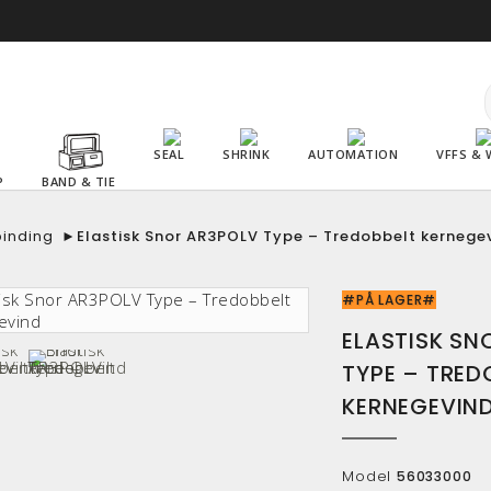
SEAL
SHRINK
AUTOMATION
VFFS & 
P
BAND & TIE
binding
►
Elastisk Snor AR3POLV Type – Tredobbelt kernege
#PÅ LAGER#
ELASTISK SN
TYPE – TRED
KERNEGEVIN
Model
56033000