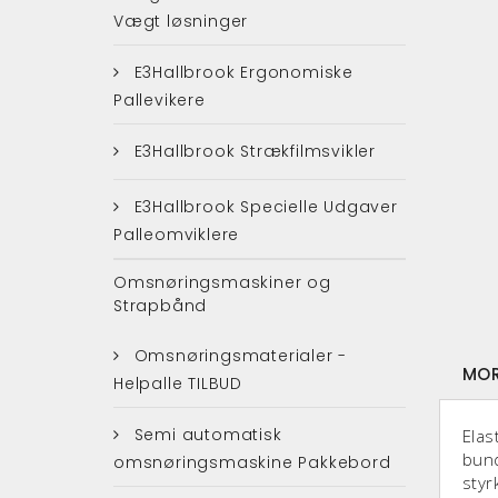
Vægt løsninger
E3Hallbrook Ergonomiske
Pallevikere
E3Hallbrook Strækfilmsvikler
E3Hallbrook Specielle Udgaver
Palleomviklere
Omsnøringsmaskiner og
Strapbånd
Omsnøringsmaterialer -
MOR
Helpalle TILBUD
Semi automatisk
Elas
bund
omsnøringsmaskine Pakkebord
styr