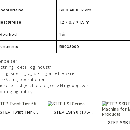
ssestørrelse
60 × 40 × 32 cm
lestørrelse
1,2 × 0,8 × 1,9 m
ldbarhed
1 år
renummer
56033000
endelser
dtning i detail og industri
ning, snøring og sikring af lette varer
er/Kitting-operationer
erelle fastgørelses- og omviklingsopgaver
dbrug og hobby
STEP Twist Tier 65
STEP LSI 90 (175/...
STEP SSB B