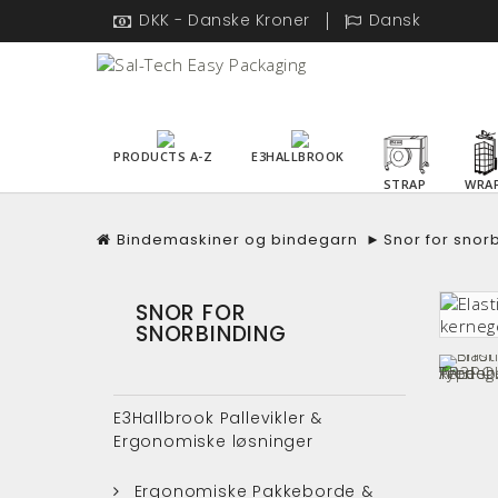
DKK - Danske Kroner
Dansk
PRODUCTS A-Z
E3HALLBROOK
STRAP
WRA
Bindemaskiner og bindegarn
►
Snor for snor
SNOR FOR
SNORBINDING
E3Hallbrook Pallevikler &
Ergonomiske løsninger
Ergonomiske Pakkeborde &