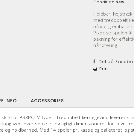
Condition
New
Holdbar, højstræk 
med tredobbelt ker
pålidelig emballer
Præcise spolemål 
pakning for effekt
håndtering.
Del på Facebo
Print
E INFO
ACCESSORIES
tisk Snor AR3POLV Type – Tredobbelt kernegevind leverer stabil
topgaver. Hver spole er nøjagtigt dimensioneret for jævn fr
ke og holdbarhed. Med 14 spoler pr. kasse og palleteret logis