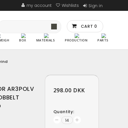
my account
Wishlists
Sign in
CART
0
WEIGH
BOX
MATERIALS
PRODUCTION
PARTS
vind
OR AR3POLV
298.00 DKK
OBBELT
D
Quantity: