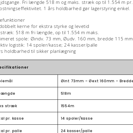
jdsgange. Fri længde 518 m og maks. stræk op til 1.554 m pr
stningseffektivitet. 1 års holdbarhed gør lagerstyring enkel.
efunktioner
dobbelt kerne for ekstra styrke og levetid
 stræk: 518 m fri længde, op til 1.554 m maks.
timeret spole: Øindv. 73 mm, Øudv. 160 mm, bredde 115 mm
ektiv logistik: 14 spoler/kasse; 24 kasser/palle
rs holdbarhed til sikker planlægning
ecifikationer
olemål
Øint 73mm – Øext 160mm – Bredd
i længde
518m
ks stræk
1554m
al pr. kasse
14 spoler/kasse
al pr. palle
24 kasser/palle