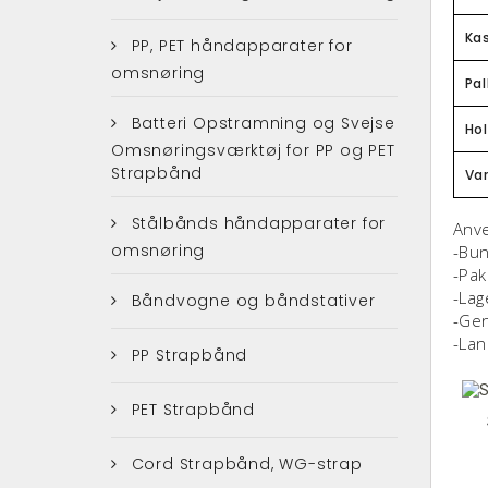
Ka
PP, PET håndapparater for
omsnøring
Pal
Batteri Opstramning og Svejse
Ho
Omsnøringsværktøj for PP og PET
Strapbånd
Va
Stålbånds håndapparater for
Anv
omsnøring
-Bun
-Pak
-Lag
Båndvogne og båndstativer
-Gen
-Lan
PP Strapbånd
PET Strapbånd
Cord Strapbånd, WG-strap