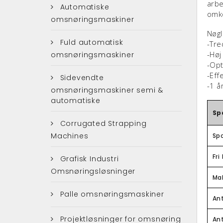
arbe
Automatiske
omko
omsnøringsmaskiner
Nøgl
Fuld automatisk
-Tre
-Høj
omsnøringsmaskiner
-Op
-Eff
Sidevendte
-1 å
omsnøringsmaskiner semi &
automatiske
Sp
Corrugated Strapping
Machines
Sp
Fr
Grafisk Industri
Omsnøringsløsninger
Ma
Palle omsnøringsmaskiner
Ant
Projektløsninger for omsnøring
Ant